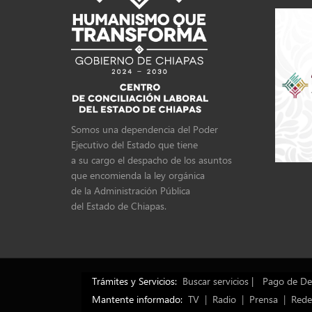
Somos una dependencia del Poder
Ejecutivo del Estado que tiene
a su cargo el despacho de los asuntos
que encomienda la ley orgánica
de la Administración Pública
del Estado de Chiapas.
Trámites y Servicios:
Buscar servicios |
Pago de De
Mantente informado:
TV
|
Radio
|
Prensa
|
Rede